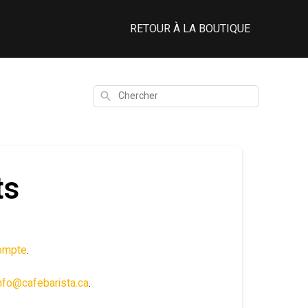
RETOUR À LA BOUTIQUE
Chercher
ts
compte
.
nfo@cafebarista.ca
.